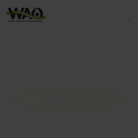
Mousse verde de
aguacate
Esta suave mousse de aguacate verde combina
albahaca fresca y limón para crear una delicia ligera y
cremosa, que muestra perfectamente el vibrante sabor
y la textura aterciopelada del aguacate.