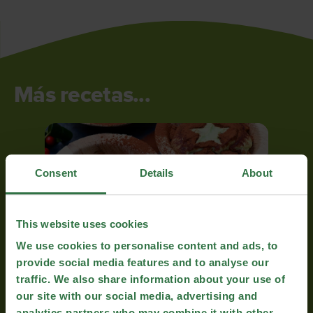
Más recetas...
Consent
Details
About
This website uses cookies
We use cookies to personalise content and ads, to
provide social media features and to analyse our
TIRAMISÚ DE AGUACATE
traffic. We also share information about your use of
our site with our social media, advertising and
analytics partners who may combine it with other