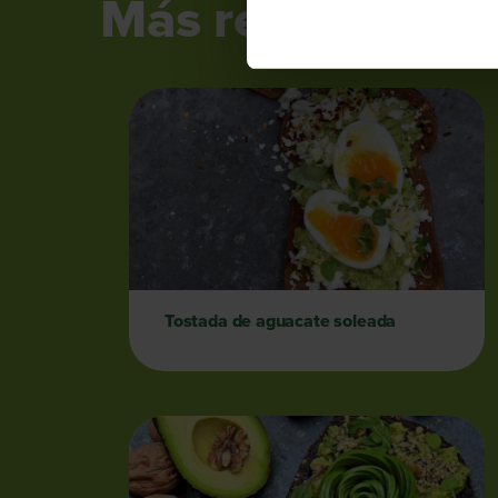
Más recetas...
Tostada de aguacate soleada