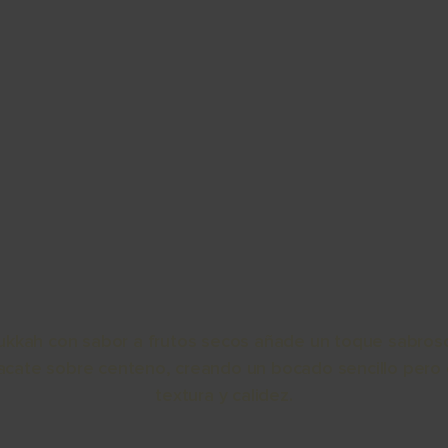
Acerca de
Aguacates
Sostenibilidad
Recetas
Pr
DESLUMBRAMI
PARA DUKKAH
dukkah con sabor a frutos secos añade un toque sabros
cate sobre centeno, creando un bocado sencillo pero 
textura y calidez.