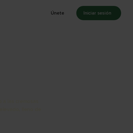
ensa
Membresía
Únete
Iniciar sesión
ENTO
o a las cremosas
elevado, lleno de