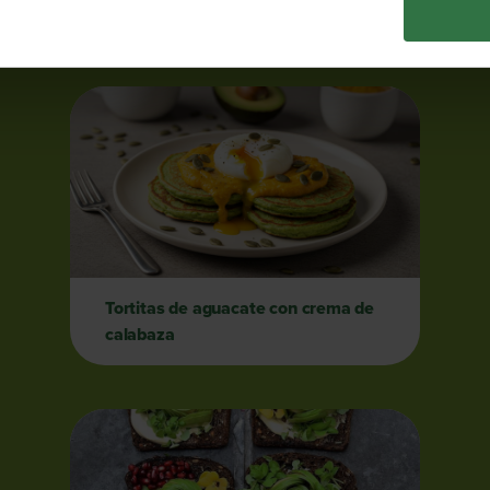
Tortitas de aguacate con crema de
calabaza