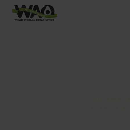
EL 
Esta crujiente 
tostadas de agua