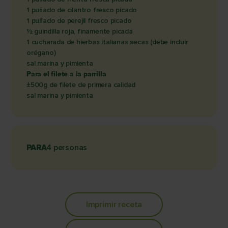
1 puñado de cilantro fresco picado
1 puñado de perejil fresco picado
1⁄2 guindilla roja, finamente picada
1 cucharada de hierbas italianas secas (debe incluir
orégano)
sal marina y pimienta
Para el filete a la parrilla
±500g de filete de primera calidad
sal marina y pimienta
PARA
4 personas
Imprimir receta