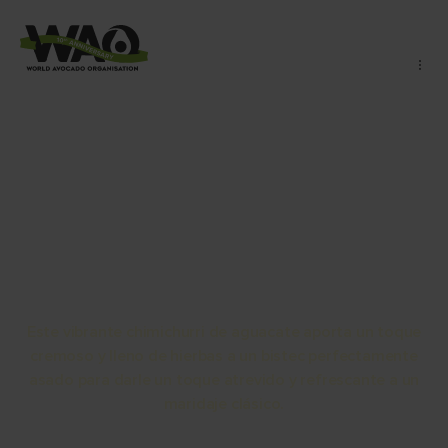
Chimichurri de aguacate
servido con filete a la
parrilla
Este vibrante chimichurri de aguacate aporta un toque
cremoso y lleno de hierbas a un bistec perfectamente
asado para darle un toque atrevido y refrescante a un
maridaje clásico.