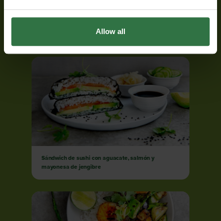
Allow all
Tacos de pollo deshuesado a la barbacoa
Sándwich de sushi con aguacate, salmón y
mayonesa de jengibre