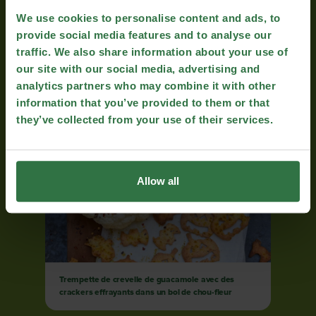
We use cookies to personalise content and ads, to
provide social media features and to analyse our
traffic. We also share information about your use of
our site with our social media, advertising and
analytics partners who may combine it with other
Tiramisu à l’avocat
information that you’ve provided to them or that
they’ve collected from your use of their services.
Allow all
Trempette de crevelle de guacamole avec des
crackers effrayants dans un bol de chou-fleur