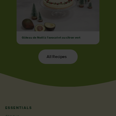
Gâteau de Noël à l'avocat et au citron vert
All Recipes
ESSENTIALS