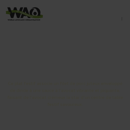
Filet de porc avec de la
dinde et de l'avocat
Ce plat festif associe un filet de porc juteux enveloppé
de dinde à une sauce à l'avocat vibrante et piquante,
faisant de l'avocat crémeux la star d'un centre de table
festif savoureux.