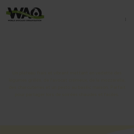
Plateau d'antipasti
Un plateau frais et vibrant mettant en vedette des
légumes grillés, de l'avocat crémeux, de la mozzarella,
des charcuteries et un pesto au basilic maison. Parfait
pour partager lors de soirées chaudes et faciles.