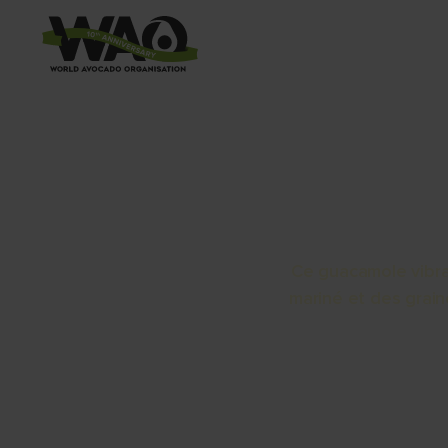
PO
Ce guacamole vibra
mariné et des grai