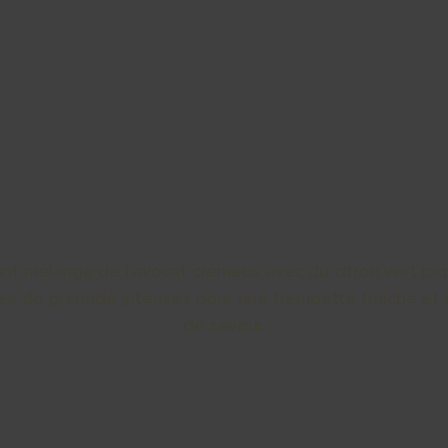
About
Avocados
Sustainability
Recipes
M POM GUACAM
nt mélange de l'avocat crémeux avec du citron vert pi
nes de grenade juteuses pour une trempette fraîche et
de saveur.