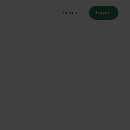
Press
Membership
Join us
Log in
OLE
quant, du gingembre
 colorée débordante