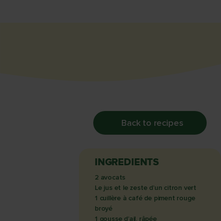
Back to recipes
INGREDIENTS
2 avocats
Le jus et le zeste d’un citron vert
1 cuillère à café de piment rouge
broyé
1 gousse d’ail, râpée