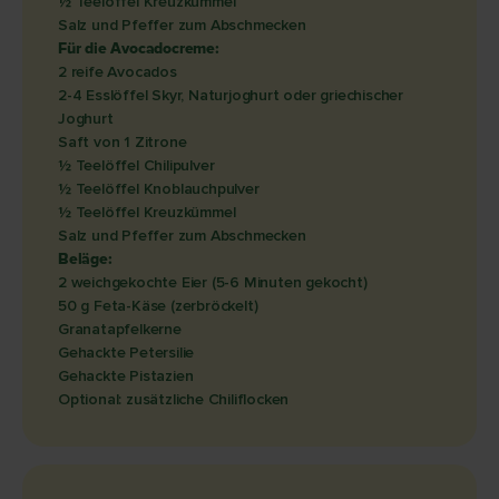
½ Teelöffel Kreuzkümmel
Salz und Pfeffer zum Abschmecken
Für die Avocadocreme:
2 reife Avocados
2-4 Esslöffel Skyr, Naturjoghurt oder griechischer
Joghurt
Saft von 1 Zitrone
½ Teelöffel Chilipulver
½ Teelöffel Knoblauchpulver
½ Teelöffel Kreuzkümmel
Salz und Pfeffer zum Abschmecken
Beläge:
2 weichgekochte Eier (5-6 Minuten gekocht)
50 g Feta-Käse (zerbröckelt)
Granatapfelkerne
Gehackte Petersilie
Gehackte Pistazien
Optional: zusätzliche Chiliflocken