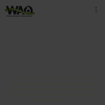
Cremiger Avocado-Dip
mit Süßkartoffelpommes
und Toppings
Dieses lebendige Gericht schichtet knusprige
Süßkartoffel-Pommes über eine üppige Avocado-
Creme, mit kühnen Toppings wie Feta, Granatapfel und
weichgekochten Eiern, die Avocado zum Star jedes
Bissens machen.