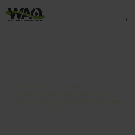
Avocado-Pfannkuchen
mit Butternusscreme
Diese fluffigen Avocado-Pfannkuchen sind reich und
nährend, perfekt gepaart mit einer seidigen
Butternusscreme für eine herzhafte Variante eines
gesunden Frühstücks.