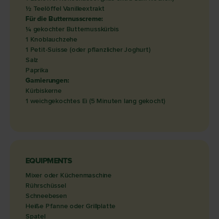
½ Teelöffel Vanilleextrakt
Für die Butternusscreme:
¼ gekochter Butternusskürbis
1 Knoblauchzehe
1 Petit-Suisse (oder pflanzlicher Joghurt)
Salz
Paprika
Garnierungen:
Kürbiskerne
1 weichgekochtes Ei (5 Minuten lang gekocht)
EQUIPMENTS
Mixer oder Küchenmaschine
Rührschüssel
Schneebesen
Heiße Pfanne oder Grillplatte
Spatel