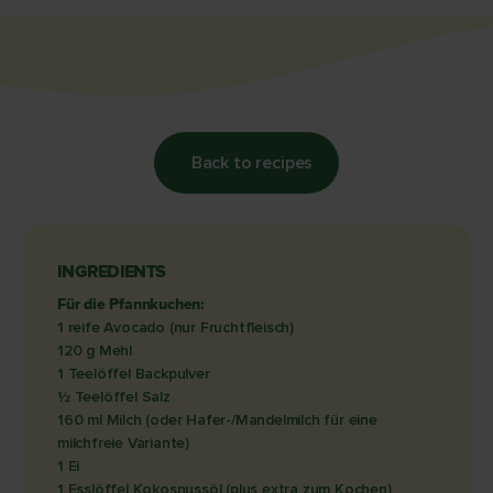
Back to recipes
INGREDIENTS
Für die Pfannkuchen:
1 reife Avocado (nur Fruchtfleisch)
120 g Mehl
1 Teelöffel Backpulver
½ Teelöffel Salz
160 ml Milch (oder Hafer-/Mandelmilch für eine
milchfreie Variante)
1 Ei
1 Esslöffel Kokosnussöl (plus extra zum Kochen)