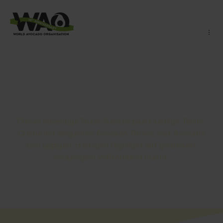
Die Tahini-Sahne
Dieses lebendige Toast-Gericht paart seidige Tahini-
Creme mit eleganten Avocado-Rosen, was Avocado
zum üppigen, cremigen Highlight auf goldenem,
knusprigem Vollkornbrot macht.