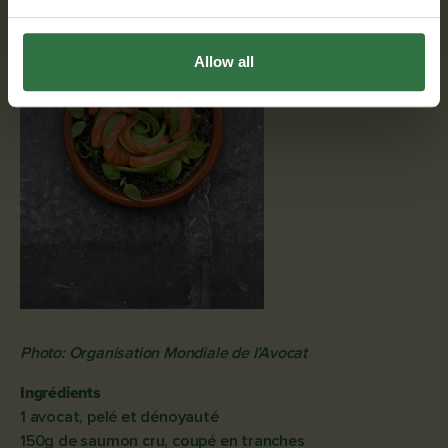
Allow all
Photo: Organisation Mondiale de l’Avocat
Ingrédients
1 avocat, pelé et dénoyauté
150g de saumon cru, coupé en tranches