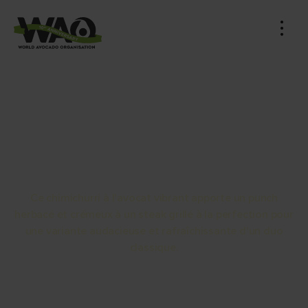
Chimichurri à l'avocat
servi avec un steak grillé
Ce chimichurri à l'avocat vibrant apporte un punch
herbacé et crémeux à un steak grillé à la perfection pour
une variante audacieuse et rafraîchissante d'un duo
classique.