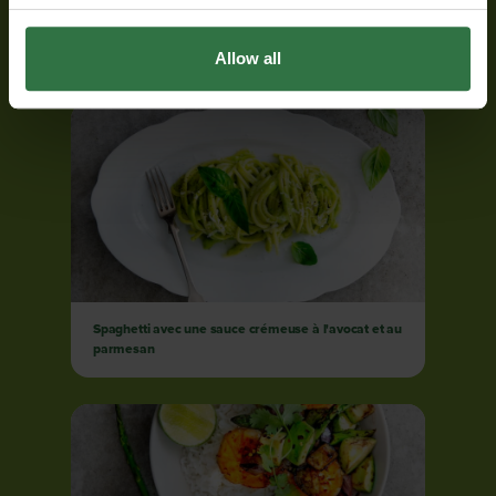
Sandwich au sushi avec avocat, saumon et
mayonnaise au gingembre
Allow all
Spaghetti avec une sauce crémeuse à l'avocat et au
parmesan