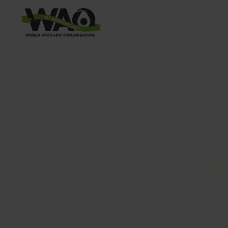
Avo
Vollgepackt mit 
Avocado in jedem
Balan