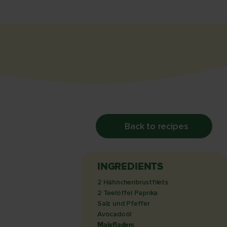
Back to recipes
INGREDIENTS
2 Hähnchenbrustfilets
2 Teelöffel Paprika
Salz und Pfeffer
Avocadoöl
Maisfladen: