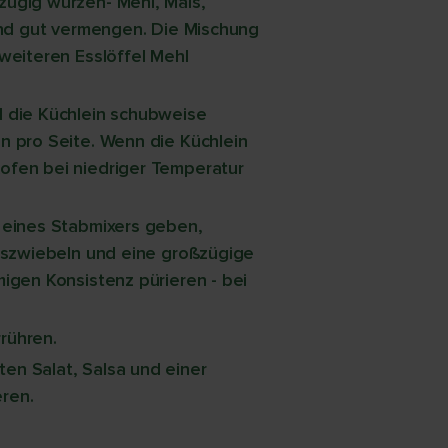
zügig würzen- Mehl, Mais,
 und gut vermengen. Die Mischung
weiteren Esslöffel Mehl
d die Küchlein schubweise
n pro Seite. Wenn die Küchlein
ofen bei niedriger Temperatur
l eines Stabmixers geben,
ngszwiebeln und eine großzügige
igen Konsistenz pürieren - bei
rühren.
en Salat, Salsa und einer
ren.