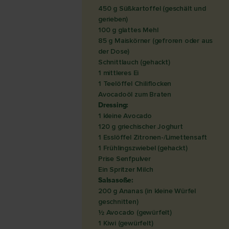
450 g Süßkartoffel (geschält und
gerieben)
100 g glattes Mehl
85 g Maiskörner (gefroren oder aus
der Dose)
Schnittlauch (gehackt)
1 mittleres Ei
1 Teelöffel Chiliflocken
Avocadoöl zum Braten
Dressing:
1 kleine Avocado
120 g griechischer Joghurt
1 Esslöffel Zitronen-/Limettensaft
1 Frühlingszwiebel (gehackt)
Prise Senfpulver
Ein Spritzer Milch
Salsasoße:
200 g Ananas (in kleine Würfel
geschnitten)
½ Avocado (gewürfelt)
1 Kiwi (gewürfelt)