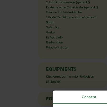
2 Frühlingszwiebeln (gehackt)
½ kleine rote Chilischote (gehackt)
Frische Korianderblätter
1 Esslöffel Zitronen-/Limettensaft
Salat:
Salat Mix
Gurke
½ Avocado
Radieschen
Frische Kräuter
EQUIPMENTS
Küchenmaschine oder Reibeisen
Stabmixer
Consent
FOR
2 personen