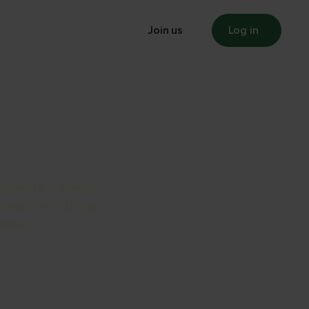
Press
Membership
Join us
Log in
atte
gsplatte cremiges
sing – und bringt
lzeit.