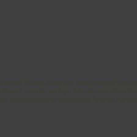
About
Avocados
Sustainability
Recipes
cado-Erholungspl
nährenden Zutaten, präsentiert diese lebendige Erholun
 Element – von der würzigen Salsa bis zum reichen Dres
ce, Geschmack und ein wohltuendes Finish zu Ihrer Mah