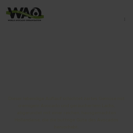
Avocado-Auflauf mit
Lachs und Sauce
Hollandaise
Dieser lebendige Auflauf schichtet zartes Gemüse mit
cremigem Avocado und geräuchertem Lachs,
abgerundet mit einer reichen, hausgemachten
Hollandaise, die die buttrige Güte des Avocados
hervorhebt.