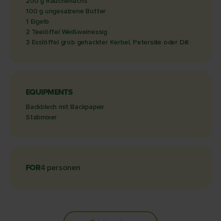
200 g Räucherlachs
100 g ungesalzene Butter
1 Eigelb
2 Teelöffel Weißweinessig
3 Esslöffel grob gehackter Kerbel, Petersilie oder Dill
EQUIPMENTS
Backblech mit Backpapier
Stabmixer
FOR
4 personen